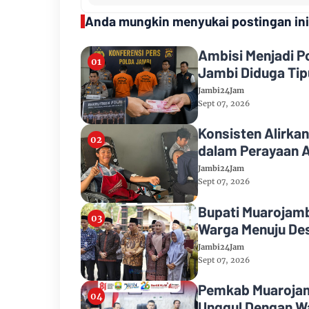
Anda mungkin menyukai postingan ini
Ambisi Menjadi P
Jambi Diduga Tipu
Jambi24Jam
Sept 07, 2026
Konsisten Alirkan
dalam Perayaan A
Jambi24Jam
Sept 07, 2026
Bupati Muarojamb
Warga Menuju Des
Jambi24Jam
Sept 07, 2026
Pemkab Muarojamb
Unggul Dengan Wa