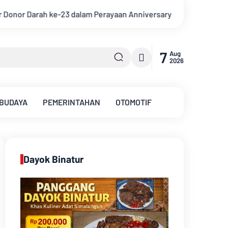
an Anniversary Sinsen
Bupati Muarojambi Hadiri HUT Ke 17 D
7
Aug
2026
 BUDAYA
PEMERINTAHAN
OTOMOTIF
Dayok Binatur