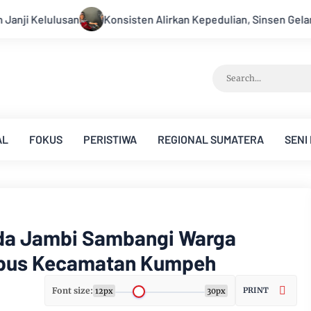
irkan Kepedulian, Sinsen Gelar Donor Darah ke-23 dalam Peraya
AL
FOKUS
PERISTIWA
REGIONAL SUMATERA
SENI
olda Jambi Sambangi Warga
Jebus Kecamatan Kumpeh
Font size:
PRINT
12px
30px