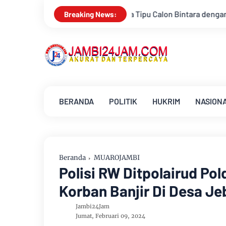
ga Tipu Calon Bintara dengan Janji Kelulusan
Konsisten Al
Breaking News:
BERANDA
POLITIK
HUKRIM
NASION
Beranda
MUAROJAMBI
Polisi RW Ditpolairud P
Korban Banjir Di Desa 
Jambi24Jam
Jumat, Februari 09, 2024