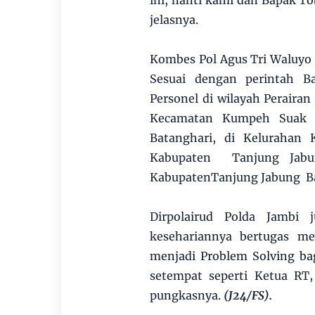
ini, nanti kami dan Bapak T
jelasnya.
Kombes Pol Agus Tri Waluyo 
Sesuai dengan perintah B
Personel di wilayah Perairan
Kecamatan Kumpeh Suak 
Batanghari, di Kelurahan
Kabupaten Tanjung Jabu
KabupatenTanjung Jabung Bar
Dirpolairud Polda Jambi
kesehariannya bertugas m
menjadi Problem Solving ba
setempat seperti Ketua RT
pungkasnya.
(J24/FS).