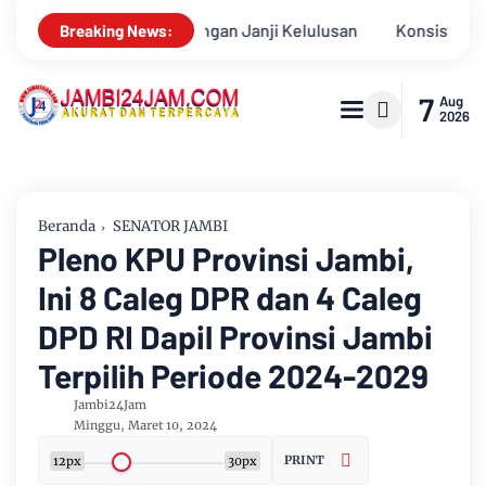
sisten Alirkan Kepedulian, Sinsen Gelar Donor Darah ke-23 dal
Breaking News:
7
Aug
2026
Beranda
SENATOR JAMBI
Pleno KPU Provinsi Jambi,
Ini 8 Caleg DPR dan 4 Caleg
DPD RI Dapil Provinsi Jambi
Terpilih Periode 2024-2029
Jambi24Jam
Minggu, Maret 10, 2024
PRINT
12px
30px