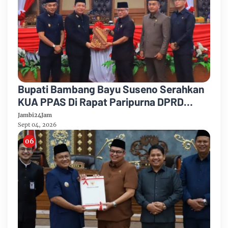
Bupati Bambang Bayu Suseno Serahkan
KUA PPAS Di Rapat Paripurna DPRD
Muarojambi
Jambi24Jam
Sept 04, 2026