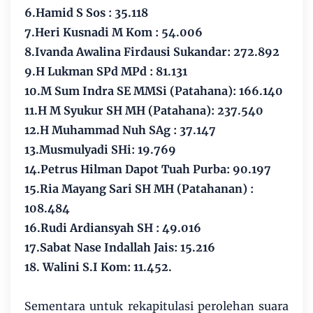
6.Hamid S Sos : 35.118
7.Heri Kusnadi M Kom : 54.006
8.Ivanda Awalina Firdausi Sukandar: 272.892
9.H Lukman SPd MPd : 81.131
10.M Sum Indra SE MMSi (Patahana): 166.140
11.H M Syukur SH MH (Patahana): 237.540
12.H Muhammad Nuh SAg : 37.147
13.Musmulyadi SHi: 19.769
14.Petrus Hilman Dapot Tuah Purba: 90.197
15.Ria Mayang Sari SH MH (Patahanan) :
108.484
16.Rudi Ardiansyah SH : 49.016
17.Sabat Nase Indallah Jais: 15.216
18. Walini S.I Kom: 11.452.
Sementara untuk rekapitulasi perolehan suara