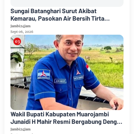
Sungai Batanghari Surut Akibat
Kemarau, Pasokan Air Bersih Tirta
Mayang Jambi Keruh
Jambi24Jam
Sept 06, 2026
Wakil Bupati Kabupaten Muarojambi
Junaidi H Mahir Resmi Bergabung Dengan
Partai Demikrat
Jambi24Jam