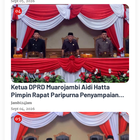
Sept 05, 2026
Ketua DPRD Muarojambi Aidi Hatta
Pimpin Rapat Paripurna Penyampaian
Rancangan Perubahan KUA-PPAS Tahun
Jambi24Jam
Anggaran 2026
Sept 04, 2026