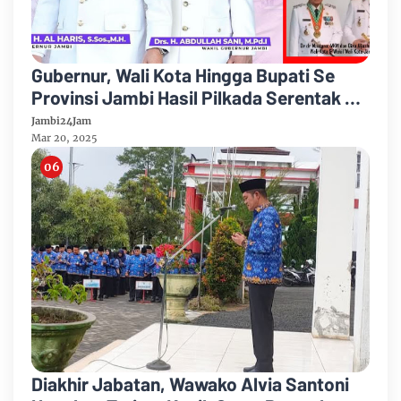
Gubernur, Wali Kota Hingga Bupati Se
Provinsi Jambi Hasil Pilkada Serentak 27
November 2024 Dilantik Presiden
Jambi24Jam
Prabowo
Mar 20, 2025
Diakhir Jabatan, Wawako Alvia Santoni