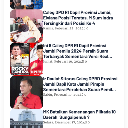
Caleg DPD RI Dapil Provinsi Jambi,
Elviana Posisi Teratas, M Sum Indra
Tersingkir dari Posisi Ke 4
Kamis, Februari 22, 2024
0
Ini 8 Caleg DPR RI Dapil Provinsi
Jambi Pemilu 2024 Peraih Suara
Terbanyak Sementara Versi Real
Count KPU RI
Jumat, Februari 16, 2024
0
Ir Daulat Sitorus Caleg DPRD Provinsi
Jambi Dapil Kota Jambi Pimpin
Sementara Perolehan Suara Pemilu
2024
Sabtu, Februari 17, 2024
0
MK Batalkan Kemenangan Pilkada 10
Daerah, Sungaipenuh ?
Selasa, Desember 17, 2024
0