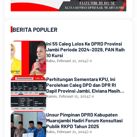
BERITA POPULER
Ini 55 Caleg Lolos Ke DPRD Provinsi
Jambi Periode 2024-2029, PAN Raih
10 Kursi
Rabu, Februari 21, 2024
0
Perhitungan Sementara KPU, Ini
Perolehan Caleg DPD dan DPR RI
Dapil Provinsi Jambi, Elviana Masih
Urutan Kedua Teratas
Kamis, Februari 15, 2024
0
Unsur Pimpinan DPRD Kabupaten
Muarojambi Hadiri Forum Konsultasi
Publik RKPD Tahun 2025
Rabu, Februari 21, 2024
0