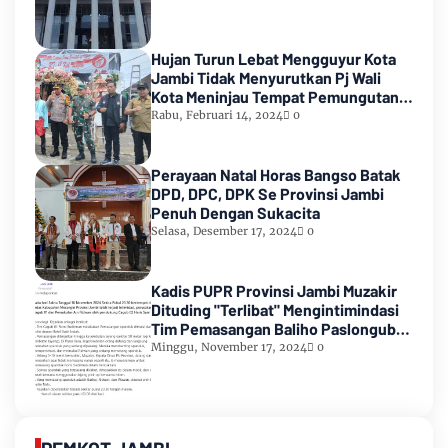
Hujan Turun Lebat Mengguyur Kota
Jambi Tidak Menyurutkan Pj Wali
Kota Meninjau Tempat Pemungutan
Suara Pemilu 2024
Rabu, Februari 14, 2024
0
Perayaan Natal Horas Bangso Batak
DPD, DPC, DPK Se Provinsi Jambi
Penuh Dengan Sukacita
Selasa, Desember 17, 2024
0
Kadis PUPR Provinsi Jambi Muzakir
Dituding "Terlibat" Mengintimindasi
Tim Pemasangan Baliho Paslongub
Romi-Sudirman
Minggu, November 17, 2024
0