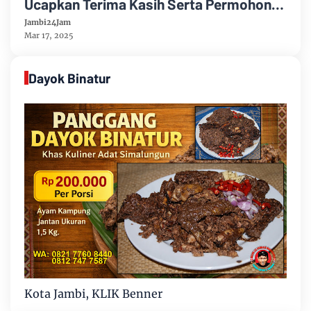
Ucapkan Terima Kasih Serta Permohonan
Maaf
Jambi24Jam
Mar 17, 2025
Dayok Binatur
Kota Jambi, KLIK Benner