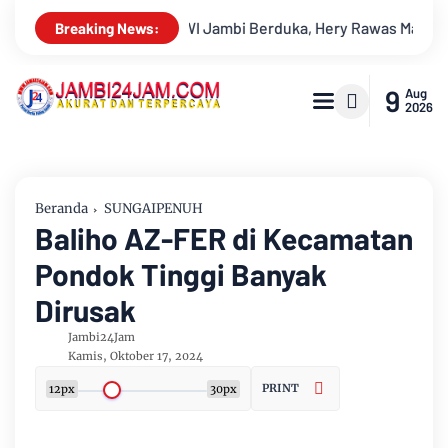
ry Rawas Mantan Sekretaris PWI Jambi Tutup Usia
Menapaki
Breaking News:
9
Aug
2026
Beranda
SUNGAIPENUH
Baliho AZ-FER di Kecamatan
Pondok Tinggi Banyak
Dirusak
Jambi24Jam
Kamis, Oktober 17, 2024
PRINT
12px
30px