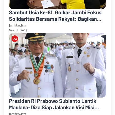
Sambut Usia ke-61, Golkar Jambi Fokus
Solidaritas Bersama Rakyat: Bagikan
Sembako, Layanan Kesehatan Gratis dan
Jambi24Jam
Pasar Murah
Nov 18, 2025
Presiden RI Prabowo Subianto Lantik
Maulana-Diza Siap Jalankan Visi Misi
Kota Jambi Bahagia
Jambi24Jam