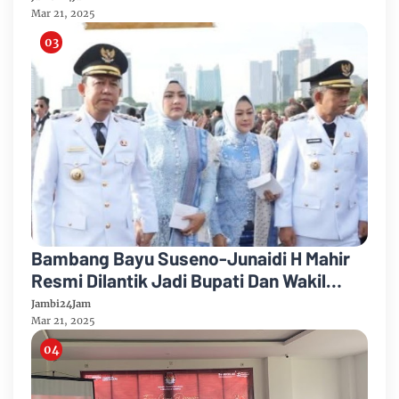
Mar 21, 2025
Bambang Bayu Suseno-Junaidi H Mahir
Resmi Dilantik Jadi Bupati Dan Wakil
Bupati Kabupaten Muarojambi
Jambi24Jam
Mar 21, 2025