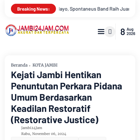
h Juara 2
Drs Sabar Siagian, Dari Jurnalis Handal Beralih Pr
Breaking News:
8
Aug
2026
Beranda
KOTA JAMBI
Kejati Jambi Hentikan
Penuntutan Perkara Pidana
Umum Berdasarkan
Keadilan Restoratif
(Restorative Justice)
Jambi24Jam
Rabu, November 06, 2024