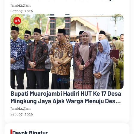
Anniversary Sinsen
Jambi24Jam
Sept 07, 2026
Bupati Muarojambi Hadiri HUT Ke 17 Desa
Mingkung Jaya Ajak Warga Menuju Desa
Mandiri 2026
Jambi24Jam
Sept 07, 2026
Dayok Binatur