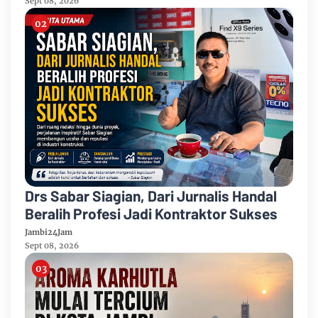
Band Raih Juara 2
Sept 08, 2026
Drs Sabar Siagian, Dari Jurnalis Handal
Beralih Profesi Jadi Kontraktor Sukses
Jambi24Jam
Sept 08, 2026