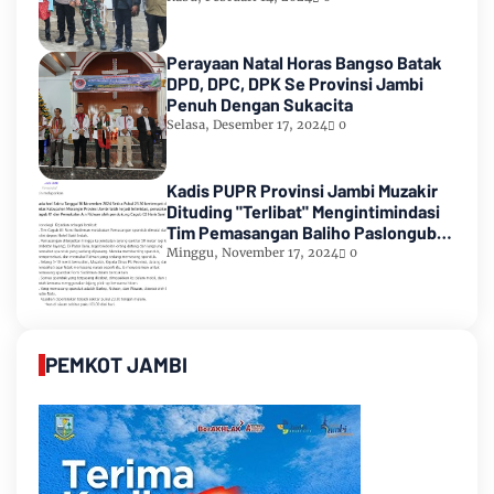
Perayaan Natal Horas Bangso Batak
DPD, DPC, DPK Se Provinsi Jambi
Penuh Dengan Sukacita
Selasa, Desember 17, 2024
0
Kadis PUPR Provinsi Jambi Muzakir
Dituding "Terlibat" Mengintimindasi
Tim Pemasangan Baliho Paslongub
Romi-Sudirman
Minggu, November 17, 2024
0
PEMKOT JAMBI