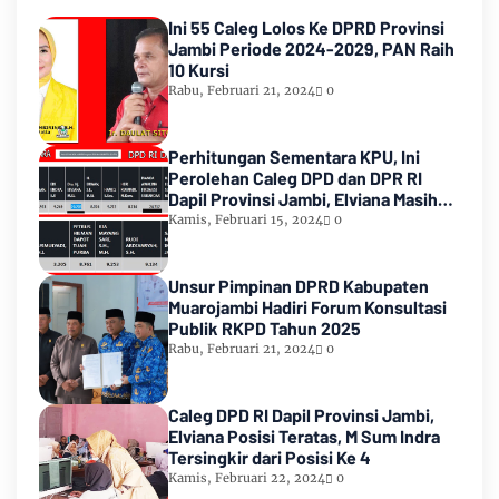
Ini 55 Caleg Lolos Ke DPRD Provinsi
Jambi Periode 2024-2029, PAN Raih
10 Kursi
Rabu, Februari 21, 2024
0
Perhitungan Sementara KPU, Ini
Perolehan Caleg DPD dan DPR RI
Dapil Provinsi Jambi, Elviana Masih
Urutan Kedua Teratas
Kamis, Februari 15, 2024
0
Unsur Pimpinan DPRD Kabupaten
Muarojambi Hadiri Forum Konsultasi
Publik RKPD Tahun 2025
Rabu, Februari 21, 2024
0
Caleg DPD RI Dapil Provinsi Jambi,
Elviana Posisi Teratas, M Sum Indra
Tersingkir dari Posisi Ke 4
Kamis, Februari 22, 2024
0