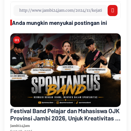
Anda mungkin menyukai postingan ini
Festival Band Pelajar dan Mahasiswa OJK
Provinsi Jambi 2026, Unjuk Kreativitas di
Taman Banjuran Budayo, Spontaneus
Jambi24Jam