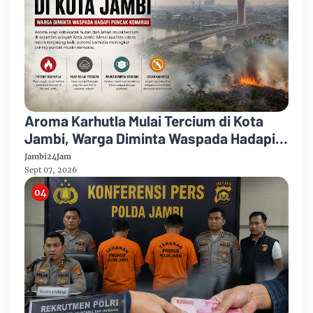
Aroma Karhutla Mulai Tercium di Kota
Jambi, Warga Diminta Waspada Hadapi
Puncak Kemarau
Jambi24Jam
Sept 07, 2026