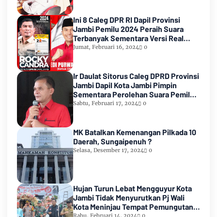
Ini 8 Caleg DPR RI Dapil Provinsi
Jambi Pemilu 2024 Peraih Suara
Terbanyak Sementara Versi Real
Count KPU RI
Jumat, Februari 16, 2024
0
Ir Daulat Sitorus Caleg DPRD Provinsi
Jambi Dapil Kota Jambi Pimpin
Sementara Perolehan Suara Pemilu
2024
Sabtu, Februari 17, 2024
0
MK Batalkan Kemenangan Pilkada 10
Daerah, Sungaipenuh ?
Selasa, Desember 17, 2024
0
Hujan Turun Lebat Mengguyur Kota
Jambi Tidak Menyurutkan Pj Wali
Kota Meninjau Tempat Pemungutan
Suara Pemilu 2024
Rabu, Februari 14, 2024
0