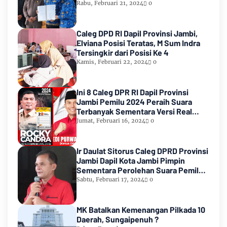
Rabu, Februari 21, 2024
0
Caleg DPD RI Dapil Provinsi Jambi,
Elviana Posisi Teratas, M Sum Indra
Tersingkir dari Posisi Ke 4
Kamis, Februari 22, 2024
0
Ini 8 Caleg DPR RI Dapil Provinsi
Jambi Pemilu 2024 Peraih Suara
Terbanyak Sementara Versi Real
Count KPU RI
Jumat, Februari 16, 2024
0
Ir Daulat Sitorus Caleg DPRD Provinsi
Jambi Dapil Kota Jambi Pimpin
Sementara Perolehan Suara Pemilu
2024
Sabtu, Februari 17, 2024
0
MK Batalkan Kemenangan Pilkada 10
Daerah, Sungaipenuh ?