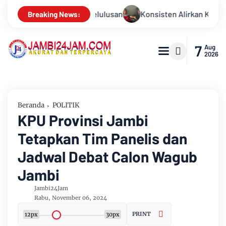
sten Alirkan Kepedulian, Sinsen Gelar Donor Darah ke-23 dalam
Breaking News:
7
Aug
2026
Beranda
POLITIK
KPU Provinsi Jambi
Tetapkan Tim Panelis dan
Jadwal Debat Calon Wagub
Jambi
Jambi24Jam
Rabu, November 06, 2024
PRINT
12px
30px