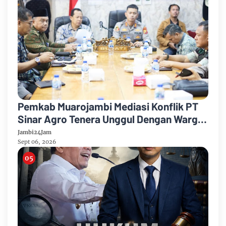
Pemkab Muarojambi Mediasi Konflik PT
Sinar Agro Tenera Unggul Dengan Warga
Sipin Teluk Duren
Jambi24Jam
Sept 06, 2026