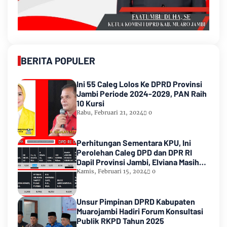
BERITA POPULER
Ini 55 Caleg Lolos Ke DPRD Provinsi
Jambi Periode 2024-2029, PAN Raih
10 Kursi
Rabu, Februari 21, 2024
0
Perhitungan Sementara KPU, Ini
Perolehan Caleg DPD dan DPR RI
Dapil Provinsi Jambi, Elviana Masih
Urutan Kedua Teratas
Kamis, Februari 15, 2024
0
Unsur Pimpinan DPRD Kabupaten
Muarojambi Hadiri Forum Konsultasi
Publik RKPD Tahun 2025