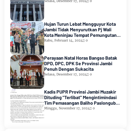
Selasa, Desember 17, 2024
0
Hujan Turun Lebat Mengguyur Kota
Jambi Tidak Menyurutkan Pj Wali
Kota Meninjau Tempat Pemungutan
Suara Pemilu 2024
Rabu, Februari 14, 2024
0
Perayaan Natal Horas Bangso Batak
DPD, DPC, DPK Se Provinsi Jambi
Penuh Dengan Sukacita
Selasa, Desember 17, 2024
0
Kadis PUPR Provinsi Jambi Muzakir
Dituding "Terlibat" Mengintimindasi
Tim Pemasangan Baliho Paslongub
Romi-Sudirman
Minggu, November 17, 2024
0