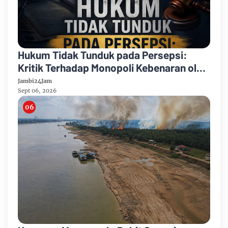
Hukum Tidak Tunduk pada Persepsi:
Kritik Terhadap Monopoli Kebenaran oleh
Media dan Aktivis
Jambi24Jam
Sept 06, 2026