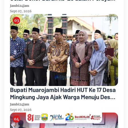
Anniversary Sinsen
Jambi24Jam
Sept 07, 2026
Bupati Muarojambi Hadiri HUT Ke 17 Desa
Mingkung Jaya Ajak Warga Menuju Desa
Mandiri 2026
Jambi24Jam
Sept 07, 2026