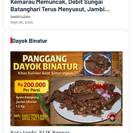
Kemarau Memuncak, Debit Sungai
Batanghari Terus Menyusut, Jambi
Hadapi Ancaman Krisis Air Bersih dan
Jambi24Jam
Karhutla
Sept 06, 2026
Dayok Binatur
Kota Jambi, KLIK Benner