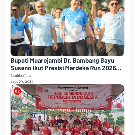
Bupati Muarojambi Dr. Bambang Bayu
Suseno Ikut Presisi Merdeka Run 2026
Ajak Warga Hidup Sehat
Jambi24Jam
Sept 09, 2026