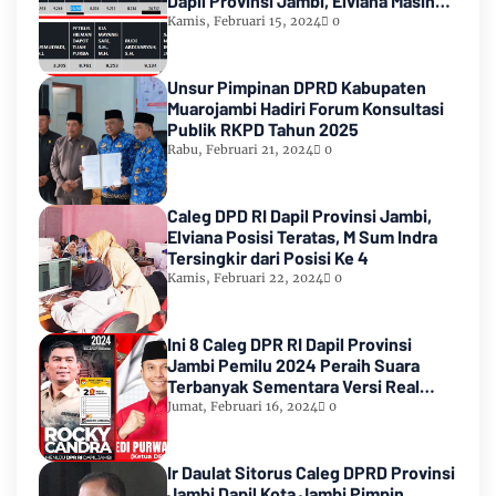
Dapil Provinsi Jambi, Elviana Masih
Urutan Kedua Teratas
Kamis, Februari 15, 2024
0
Unsur Pimpinan DPRD Kabupaten
Muarojambi Hadiri Forum Konsultasi
Publik RKPD Tahun 2025
Rabu, Februari 21, 2024
0
Caleg DPD RI Dapil Provinsi Jambi,
Elviana Posisi Teratas, M Sum Indra
Tersingkir dari Posisi Ke 4
Kamis, Februari 22, 2024
0
Ini 8 Caleg DPR RI Dapil Provinsi
Jambi Pemilu 2024 Peraih Suara
Terbanyak Sementara Versi Real
Count KPU RI
Jumat, Februari 16, 2024
0
Ir Daulat Sitorus Caleg DPRD Provinsi
Jambi Dapil Kota Jambi Pimpin