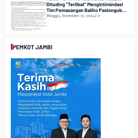
Dituding "Terlibat" Mengintimindasi
Tim Pemasangan Baliho Paslongub
Romi-Sudirman
Minggu, November 17, 2024
0
PEMKOT JAMBI