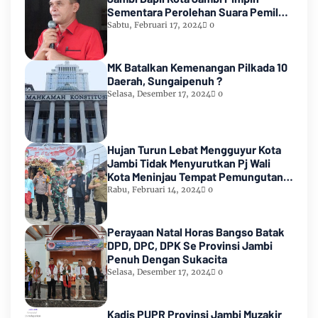
Sementara Perolehan Suara Pemilu
2024
Sabtu, Februari 17, 2024
0
MK Batalkan Kemenangan Pilkada 10
Daerah, Sungaipenuh ?
Selasa, Desember 17, 2024
0
Hujan Turun Lebat Mengguyur Kota
Jambi Tidak Menyurutkan Pj Wali
Kota Meninjau Tempat Pemungutan
Suara Pemilu 2024
Rabu, Februari 14, 2024
0
Perayaan Natal Horas Bangso Batak
DPD, DPC, DPK Se Provinsi Jambi
Penuh Dengan Sukacita
Selasa, Desember 17, 2024
0
Kadis PUPR Provinsi Jambi Muzakir