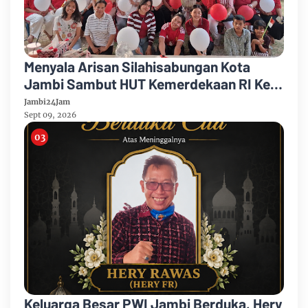
Menyala Arisan Silahisabungan Kota
Jambi Sambut HUT Kemerdekaan RI Ke
81 Gelar Berbagai Kegiatan
Jambi24Jam
Sept 09, 2026
Keluarga Besar PWI Jambi Berduka, Hery