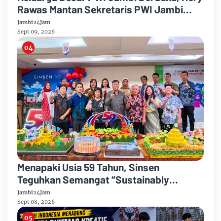
Rawas Mantan Sekretaris PWI Jambi
Tutup Usia
Jambi24Jam
Sept 09, 2026
Menapaki Usia 59 Tahun, Sinsen
Teguhkan Semangat “Sustainably
Growing”
Jambi24Jam
Sept 08, 2026