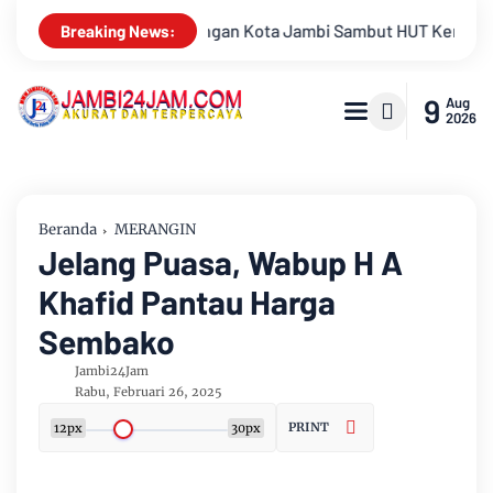
t HUT Kemerdekaan RI Ke 81 Gelar Berbagai Kegiatan
Kelua
Breaking News:
9
Aug
2026
Beranda
MERANGIN
Jelang Puasa, Wabup H A
Khafid Pantau Harga
Sembako
Jambi24Jam
Rabu, Februari 26, 2025
PRINT
12px
30px