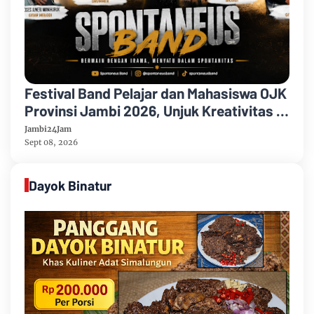
Festival Band Pelajar dan Mahasiswa OJK
Provinsi Jambi 2026, Unjuk Kreativitas di
Taman Banjuran Budayo, Spontaneus
Jambi24Jam
Band Raih Juara 2
Sept 08, 2026
Dayok Binatur