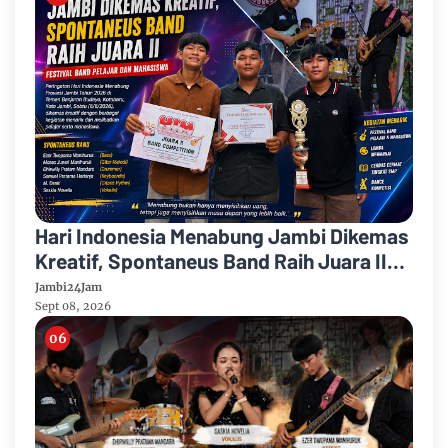
Hari Indonesia Menabung Jambi Dikemas
Kreatif, Spontaneus Band Raih Juara II
Festival Band Pelajar dan Mahasiswa
Jambi24Jam
Sept 08, 2026