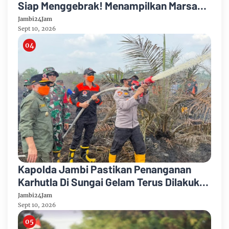
Siap Menggebrak! Menampilkan Marsada
Band dan Siantar Rap Foundation
Jambi24Jam
Sept 10, 2026
Kapolda Jambi Pastikan Penanganan
Karhutla Di Sungai Gelam Terus Dilakukan
Sinergi Diperkuat
Jambi24Jam
Sept 10, 2026