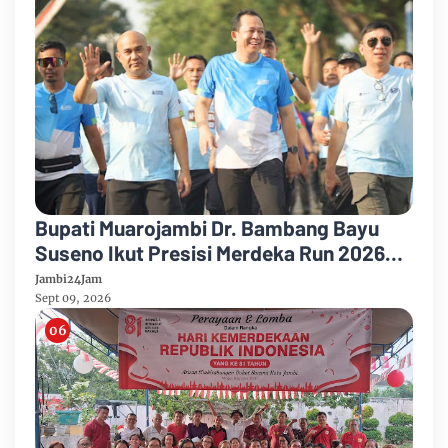
Bupati Muarojambi Dr. Bambang Bayu
Suseno Ikut Presisi Merdeka Run 2026
Ajak Warga Hidup Sehat
Jambi24Jam
Sept 09, 2026