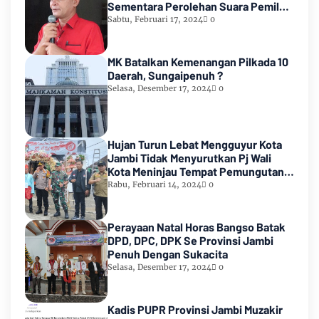
Sementara Perolehan Suara Pemilu
2024
Sabtu, Februari 17, 2024
0
MK Batalkan Kemenangan Pilkada 10
Daerah, Sungaipenuh ?
Selasa, Desember 17, 2024
0
Hujan Turun Lebat Mengguyur Kota
Jambi Tidak Menyurutkan Pj Wali
Kota Meninjau Tempat Pemungutan
Suara Pemilu 2024
Rabu, Februari 14, 2024
0
Perayaan Natal Horas Bangso Batak
DPD, DPC, DPK Se Provinsi Jambi
Penuh Dengan Sukacita
Selasa, Desember 17, 2024
0
Kadis PUPR Provinsi Jambi Muzakir