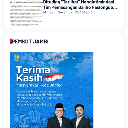
Dituding "Terlibat" Mengintimindasi
Tim Pemasangan Baliho Paslongub
Romi-Sudirman
Minggu, November 17, 2024
0
PEMKOT JAMBI