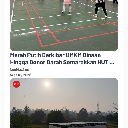
Merah Putih Berkibar UMKM Binaan
Hingga Donor Darah Semarakkan HUT RI
Ke-81 Di PTPN IV Regional IV
Jambi24Jam
Sept 10, 2026