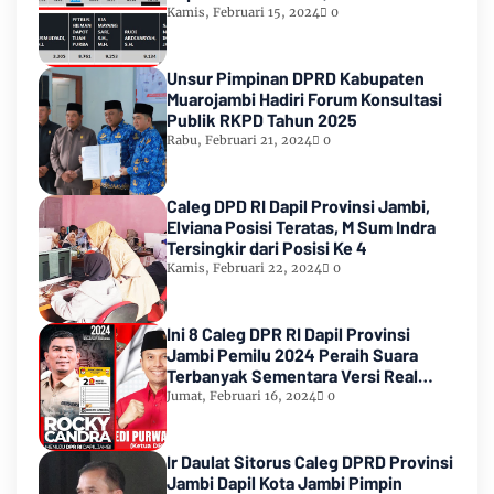
Urutan Kedua Teratas
Kamis, Februari 15, 2024
0
Unsur Pimpinan DPRD Kabupaten
Muarojambi Hadiri Forum Konsultasi
Publik RKPD Tahun 2025
Rabu, Februari 21, 2024
0
Caleg DPD RI Dapil Provinsi Jambi,
Elviana Posisi Teratas, M Sum Indra
Tersingkir dari Posisi Ke 4
Kamis, Februari 22, 2024
0
Ini 8 Caleg DPR RI Dapil Provinsi
Jambi Pemilu 2024 Peraih Suara
Terbanyak Sementara Versi Real
Count KPU RI
Jumat, Februari 16, 2024
0
Ir Daulat Sitorus Caleg DPRD Provinsi
Jambi Dapil Kota Jambi Pimpin