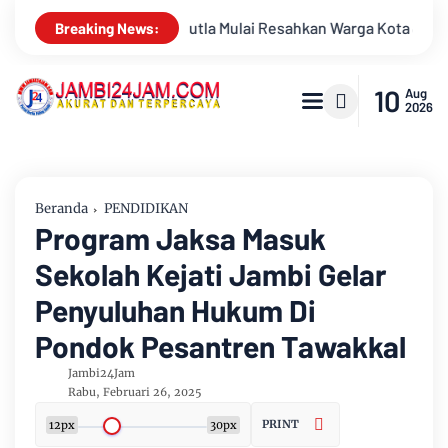
arga Kota Jambi, Pemadaman di Sungai Gelam Terus Dikebut
Breaking News:
10
Aug
2026
Beranda
PENDIDIKAN
Program Jaksa Masuk
Sekolah Kejati Jambi Gelar
Penyuluhan Hukum Di
Pondok Pesantren Tawakkal
Jambi24Jam
Rabu, Februari 26, 2025
PRINT
12px
30px