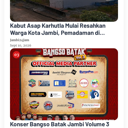
Kabut Asap Karhutla Mulai Resahkan
Warga Kota Jambi, Pemadaman di
Sungai Gelam Terus Dikebut
Jambi24Jam
Sept 10, 2026
Konser Bangso Batak Jambi Volume 3