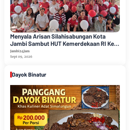
Menyala Arisan Silahisabungan Kota
Jambi Sambut HUT Kemerdekaan RI Ke
81 Gelar Berbagai Perlombaan
Jambi24Jam
Sept 09, 2026
Dayok Binatur