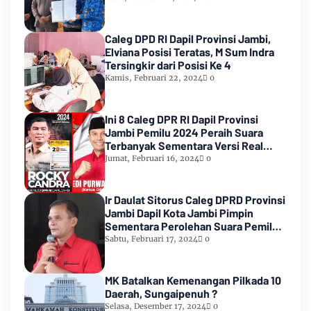
Caleg DPD RI Dapil Provinsi Jambi,
Elviana Posisi Teratas, M Sum Indra
Tersingkir dari Posisi Ke 4
Kamis, Februari 22, 2024
0
Ini 8 Caleg DPR RI Dapil Provinsi
Jambi Pemilu 2024 Peraih Suara
Terbanyak Sementara Versi Real
Count KPU RI
Jumat, Februari 16, 2024
0
Ir Daulat Sitorus Caleg DPRD Provinsi
Jambi Dapil Kota Jambi Pimpin
Sementara Perolehan Suara Pemilu
2024
Sabtu, Februari 17, 2024
0
MK Batalkan Kemenangan Pilkada 10
Daerah, Sungaipenuh ?
Selasa, Desember 17, 2024
0