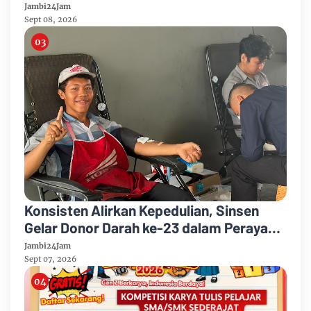
Taman Banjuran Budayo, Spontaneus
Jambi24Jam
Band Raih Juara 2
Sept 08, 2026
Konsisten Alirkan Kepedulian, Sinsen
Gelar Donor Darah ke-23 dalam Perayaan
Anniversary Sinsen
Jambi24Jam
Sept 07, 2026