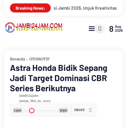
, Unjuk Kreativitas di Taman Banjuran Budayo, Spontaneus Band 
Breaking News:
8
Aug
2026
Beranda
OTOMOTIF
Astra Honda Bidik Sepang
Jadi Target Dominasi CBR
Series Berikutnya
Jambi24Jam
Jumat, Mei 30, 2025
PRINT
12px
30px