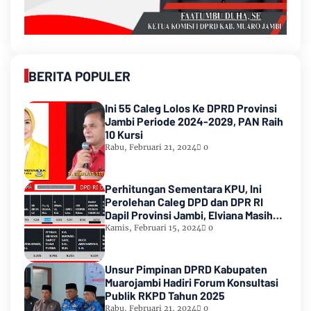
BERITA POPULER
Ini 55 Caleg Lolos Ke DPRD Provinsi
Jambi Periode 2024-2029, PAN Raih
10 Kursi
Rabu, Februari 21, 2024
0
Perhitungan Sementara KPU, Ini
Perolehan Caleg DPD dan DPR RI
Dapil Provinsi Jambi, Elviana Masih
Urutan Kedua Teratas
Kamis, Februari 15, 2024
0
Unsur Pimpinan DPRD Kabupaten
Muarojambi Hadiri Forum Konsultasi
Publik RKPD Tahun 2025
Rabu, Februari 21, 2024
0