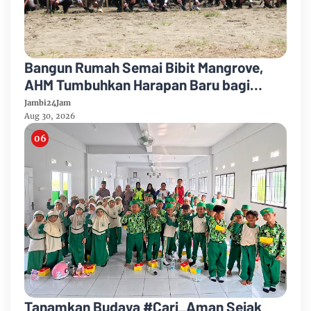
Bangun Rumah Semai Bibit Mangrove,
AHM Tumbuhkan Harapan Baru bagi
Pesisir Karawang
Jambi24Jam
Aug 30, 2026
Tanamkan Budaya #Cari_Aman Sejak