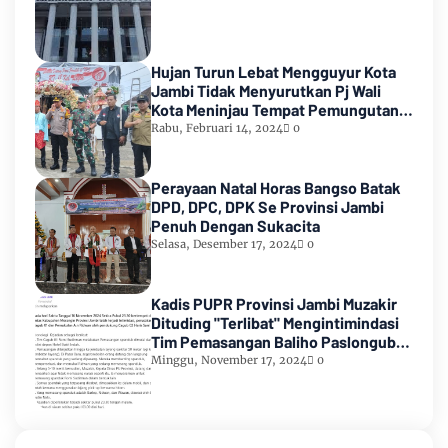
Hujan Turun Lebat Mengguyur Kota
Jambi Tidak Menyurutkan Pj Wali
Kota Meninjau Tempat Pemungutan
Suara Pemilu 2024
Rabu, Februari 14, 2024
0
Perayaan Natal Horas Bangso Batak
DPD, DPC, DPK Se Provinsi Jambi
Penuh Dengan Sukacita
Selasa, Desember 17, 2024
0
Kadis PUPR Provinsi Jambi Muzakir
Dituding "Terlibat" Mengintimindasi
Tim Pemasangan Baliho Paslongub
Romi-Sudirman
Minggu, November 17, 2024
0