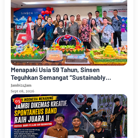
Menapaki Usia 59 Tahun, Sinsen
Teguhkan Semangat “Sustainably
Growing”
Jambi24Jam
Sept 08, 2026