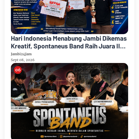
Hari Indonesia Menabung Jambi Dikemas
Kreatif, Spontaneus Band Raih Juara II
Festival Band Pelajar dan Mahasiswa
Jambi24Jam
Sept 08, 2026