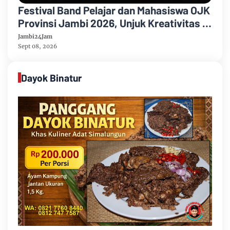
Festival Band Pelajar dan Mahasiswa OJK
Provinsi Jambi 2026, Unjuk Kreativitas di
Taman Banjuran Budayo, Spontaneus
Jambi24Jam
Band Raih Juara 2
Sept 08, 2026
Dayok Binatur