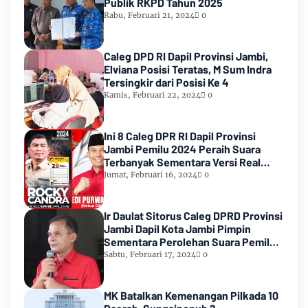
Publik RKPD Tahun 2025
Rabu, Februari 21, 2024
0
Caleg DPD RI Dapil Provinsi Jambi,
Elviana Posisi Teratas, M Sum Indra
Tersingkir dari Posisi Ke 4
Kamis, Februari 22, 2024
0
Ini 8 Caleg DPR RI Dapil Provinsi
Jambi Pemilu 2024 Peraih Suara
Terbanyak Sementara Versi Real
Count KPU RI
Jumat, Februari 16, 2024
0
Ir Daulat Sitorus Caleg DPRD Provinsi
Jambi Dapil Kota Jambi Pimpin
Sementara Perolehan Suara Pemilu
2024
Sabtu, Februari 17, 2024
0
MK Batalkan Kemenangan Pilkada 10