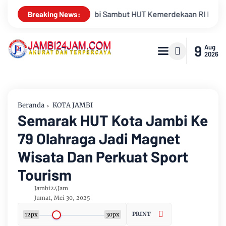
ekaan RI Ke 81 Gelar Berbagai Kegiatan
Keluarga Besar PWI
Breaking News:
9
Aug
2026
Beranda
KOTA JAMBI
Semarak HUT Kota Jambi Ke
79 Olahraga Jadi Magnet
Wisata Dan Perkuat Sport
Tourism
Jambi24Jam
Jumat, Mei 30, 2025
PRINT
12px
30px