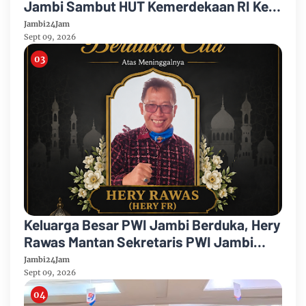
Jambi Sambut HUT Kemerdekaan RI Ke
81 Gelar Berbagai Kegiatan
Jambi24Jam
Sept 09, 2026
Keluarga Besar PWI Jambi Berduka, Hery
Rawas Mantan Sekretaris PWI Jambi
Tutup Usia
Jambi24Jam
Sept 09, 2026