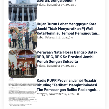
Daerah, Sungaipenuh ?
Selasa, Desember 17, 2024
0
Hujan Turun Lebat Mengguyur Kota
Jambi Tidak Menyurutkan Pj Wali
Kota Meninjau Tempat Pemungutan
Suara Pemilu 2024
Rabu, Februari 14, 2024
0
Perayaan Natal Horas Bangso Batak
DPD, DPC, DPK Se Provinsi Jambi
Penuh Dengan Sukacita
Selasa, Desember 17, 2024
0
Kadis PUPR Provinsi Jambi Muzakir
Dituding "Terlibat" Mengintimindasi
Tim Pemasangan Baliho Paslongub
Romi-Sudirman
Minggu, November 17, 2024
0