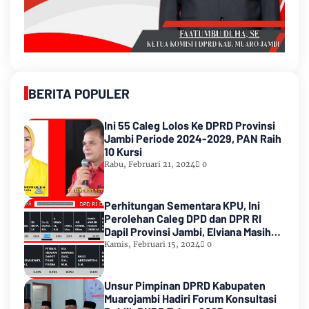
BERITA POPULER
Ini 55 Caleg Lolos Ke DPRD Provinsi
Jambi Periode 2024-2029, PAN Raih
10 Kursi
Rabu, Februari 21, 2024
0
Perhitungan Sementara KPU, Ini
Perolehan Caleg DPD dan DPR RI
Dapil Provinsi Jambi, Elviana Masih
Urutan Kedua Teratas
Kamis, Februari 15, 2024
0
Unsur Pimpinan DPRD Kabupaten
Muarojambi Hadiri Forum Konsultasi