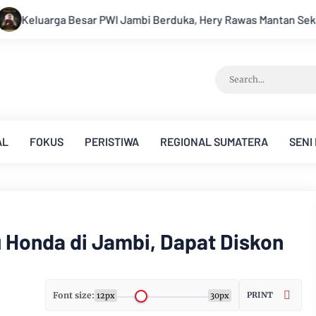
Berduka, Hery Rawas Mantan Sekretaris PWI Jambi Tutup Usia
AL
FOKUS
PERISTIWA
REGIONAL SUMATERA
SENI
ru Honda di Jambi, Dapat Diskon
Font size:
PRINT
12px
30px