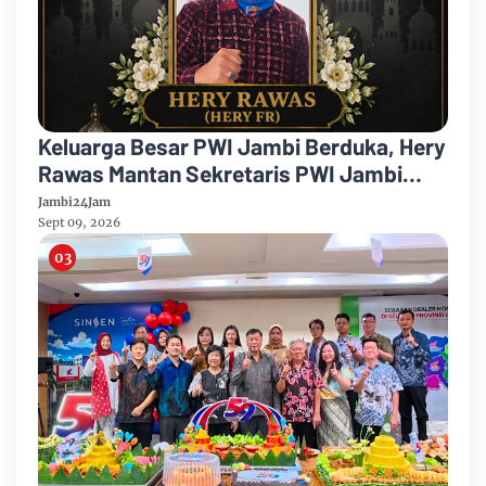
Keluarga Besar PWI Jambi Berduka, Hery
Rawas Mantan Sekretaris PWI Jambi
Tutup Usia
Jambi24Jam
Sept 09, 2026