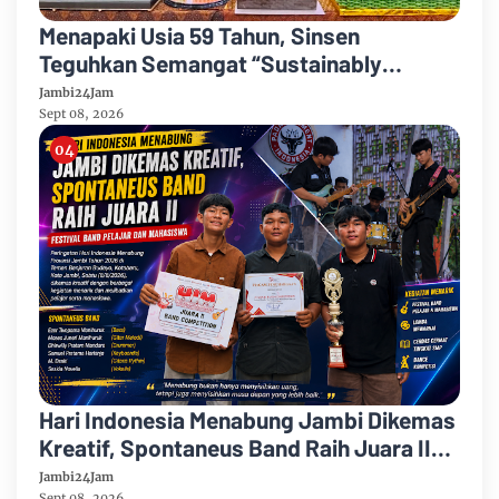
Menapaki Usia 59 Tahun, Sinsen
Teguhkan Semangat “Sustainably
Growing”
Jambi24Jam
Sept 08, 2026
Hari Indonesia Menabung Jambi Dikemas
Kreatif, Spontaneus Band Raih Juara II
Festival Band Pelajar dan Mahasiswa
Jambi24Jam
Sept 08, 2026