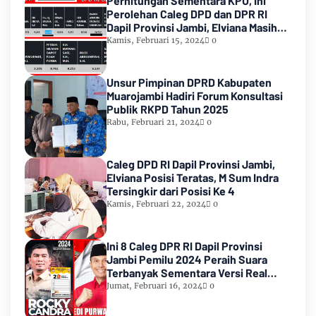
Perhitungan Sementara KPU, Ini
Perolehan Caleg DPD dan DPR RI
Dapil Provinsi Jambi, Elviana Masih
Urutan Kedua Teratas
Kamis, Februari 15, 2024
0
Unsur Pimpinan DPRD Kabupaten
Muarojambi Hadiri Forum Konsultasi
Publik RKPD Tahun 2025
Rabu, Februari 21, 2024
0
Caleg DPD RI Dapil Provinsi Jambi,
Elviana Posisi Teratas, M Sum Indra
Tersingkir dari Posisi Ke 4
Kamis, Februari 22, 2024
0
Ini 8 Caleg DPR RI Dapil Provinsi
Jambi Pemilu 2024 Peraih Suara
Terbanyak Sementara Versi Real
Count KPU RI
Jumat, Februari 16, 2024
0