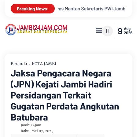
 PWI Jambi Tutup Usia
Menapaki Usia 59 Tahun, Sinsen Tegu
Breaking News:
9
Aug
2026
Beranda
KOTA JAMBI
Jaksa Pengacara Negara
(JPN) Kejati Jambi Hadiri
Persidangan Terkait
Gugatan Perdata Angkutan
Batubara
Jambi24Jam
Rabu, Mei 07, 2025