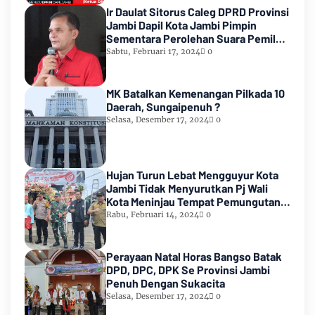
Ir Daulat Sitorus Caleg DPRD Provinsi
Jambi Dapil Kota Jambi Pimpin
Sementara Perolehan Suara Pemilu
2024
Sabtu, Februari 17, 2024
0
MK Batalkan Kemenangan Pilkada 10
Daerah, Sungaipenuh ?
Selasa, Desember 17, 2024
0
Hujan Turun Lebat Mengguyur Kota
Jambi Tidak Menyurutkan Pj Wali
Kota Meninjau Tempat Pemungutan
Suara Pemilu 2024
Rabu, Februari 14, 2024
0
Perayaan Natal Horas Bangso Batak
DPD, DPC, DPK Se Provinsi Jambi
Penuh Dengan Sukacita
Selasa, Desember 17, 2024
0