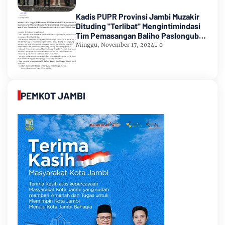
Kadis PUPR Provinsi Jambi Muzakir
Dituding "Terlibat" Mengintimindasi
Tim Pemasangan Baliho Paslongub
Romi-Sudirman
Minggu, November 17, 2024
0
PEMKOT JAMBI