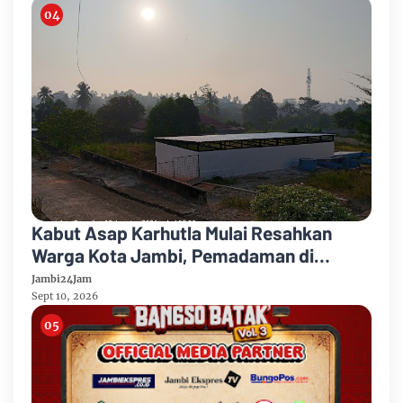
Kabut Asap Karhutla Mulai Resahkan
Warga Kota Jambi, Pemadaman di
Sungai Gelam Terus Dikebut
Jambi24Jam
Sept 10, 2026