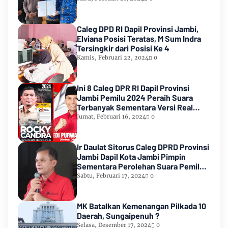
Caleg DPD RI Dapil Provinsi Jambi,
Elviana Posisi Teratas, M Sum Indra
Tersingkir dari Posisi Ke 4
Kamis, Februari 22, 2024
0
Ini 8 Caleg DPR RI Dapil Provinsi
Jambi Pemilu 2024 Peraih Suara
Terbanyak Sementara Versi Real
Count KPU RI
Jumat, Februari 16, 2024
0
Ir Daulat Sitorus Caleg DPRD Provinsi
Jambi Dapil Kota Jambi Pimpin
Sementara Perolehan Suara Pemilu
2024
Sabtu, Februari 17, 2024
0
MK Batalkan Kemenangan Pilkada 10
Daerah, Sungaipenuh ?
Selasa, Desember 17, 2024
0