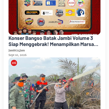
Konser Bangso Batak Jambi Volume 3
Siap Menggebrak! Menampilkan Marsada
Band, Siantar Rap Foundation, Rap Trio
Jambi24Jam
Sept 10, 2026