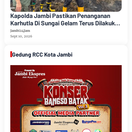
Kapolda Jambi Pastikan Penanganan
Karhutla Di Sungai Gelam Terus Dilakukan
Sinergi Diperkuat
Jambi24Jam
Sept 10, 2026
Gedung RCC Kota Jambi