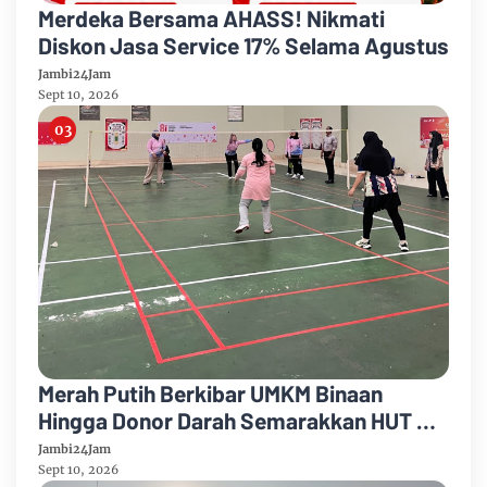
Merdeka Bersama AHASS! Nikmati
Diskon Jasa Service 17% Selama Agustus
Jambi24Jam
Sept 10, 2026
Merah Putih Berkibar UMKM Binaan
Hingga Donor Darah Semarakkan HUT RI
Ke-81 Di PTPN IV Regional IV
Jambi24Jam
Sept 10, 2026