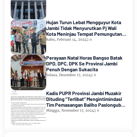
Hujan Turun Lebat Mengguyur Kota
Jambi Tidak Menyurutkan Pj Wali
Kota Meninjau Tempat Pemungutan
Suara Pemilu 2024
Rabu, Februari 14, 2024
0
Perayaan Natal Horas Bangso Batak
DPD, DPC, DPK Se Provinsi Jambi
Penuh Dengan Sukacita
Selasa, Desember 17, 2024
0
Kadis PUPR Provinsi Jambi Muzakir
Dituding "Terlibat" Mengintimindasi
Tim Pemasangan Baliho Paslongub
Romi-Sudirman
Minggu, November 17, 2024
0