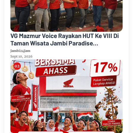
VG Mazmur Voice Rayakan HUT Ke VIII Di
Taman Wisata Jambi Paradise
Kabupaten Muarojambi
Jambi24Jam
Sept 10, 2026