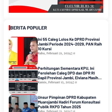
BERITA POPULER
Ini 55 Caleg Lolos Ke DPRD Provinsi
Jambi Periode 2024-2029, PAN Raih
10 Kursi
Rabu, Februari 21, 2024
0
Perhitungan Sementara KPU, Ini
Perolehan Caleg DPD dan DPR RI
Dapil Provinsi Jambi, Elviana Masih
Urutan Kedua Teratas
Kamis, Februari 15, 2024
0
Unsur Pimpinan DPRD Kabupaten
Muarojambi Hadiri Forum Konsultasi
Publik RKPD Tahun 2025
Rabu, Februari 21, 2024
0