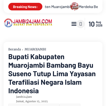
erdeka Bersama AHASS! Nikmati Diskon Jasa Service 17% Selam
Breaking News:
10
Aug
2026
Beranda
MUAROJAMBI
Bupati Kabupaten
Muarojambi Bambang Bayu
Suseno Tutup Lima Yayasan
Terafiliasi Negara Islam
Indonesia
Jambi24Jam
Jumat, Agustus 15, 2025