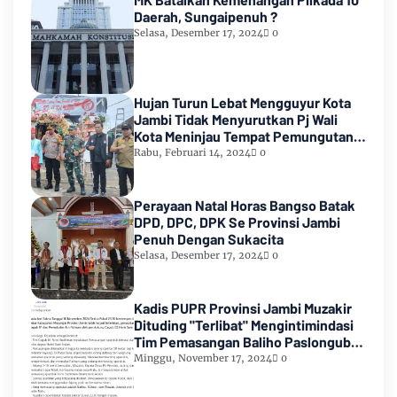
Daerah, Sungaipenuh ?
Selasa, Desember 17, 2024
0
Hujan Turun Lebat Mengguyur Kota
Jambi Tidak Menyurutkan Pj Wali
Kota Meninjau Tempat Pemungutan
Suara Pemilu 2024
Rabu, Februari 14, 2024
0
Perayaan Natal Horas Bangso Batak
DPD, DPC, DPK Se Provinsi Jambi
Penuh Dengan Sukacita
Selasa, Desember 17, 2024
0
Kadis PUPR Provinsi Jambi Muzakir
Dituding "Terlibat" Mengintimindasi
Tim Pemasangan Baliho Paslongub
Romi-Sudirman
Minggu, November 17, 2024
0