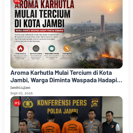
Aroma Karhutla Mulai Tercium di Kota
Jambi, Warga Diminta Waspada Hadapi
Puncak Kemarau
Jambi24Jam
Sept 07, 2026