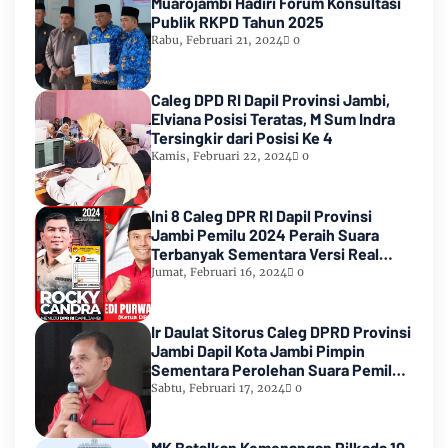
Muarojambi Hadiri Forum Konsultasi
Publik RKPD Tahun 2025
Rabu, Februari 21, 2024
0
Caleg DPD RI Dapil Provinsi Jambi,
Elviana Posisi Teratas, M Sum Indra
Tersingkir dari Posisi Ke 4
Kamis, Februari 22, 2024
0
Ini 8 Caleg DPR RI Dapil Provinsi
Jambi Pemilu 2024 Peraih Suara
Terbanyak Sementara Versi Real
Count KPU RI
Jumat, Februari 16, 2024
0
Ir Daulat Sitorus Caleg DPRD Provinsi
Jambi Dapil Kota Jambi Pimpin
Sementara Perolehan Suara Pemilu
2024
Sabtu, Februari 17, 2024
0
MK Batalkan Kemenangan Pilkada 10