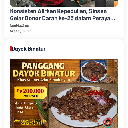
Konsisten Alirkan Kepedulian, Sinsen
Gelar Donor Darah ke-23 dalam Perayaan
Anniversary Sinsen
Jambi24Jam
Sept 07, 2026
Dayok Binatur