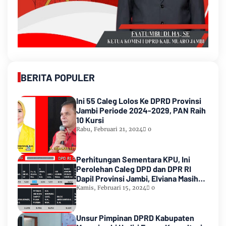
BERITA POPULER
Ini 55 Caleg Lolos Ke DPRD Provinsi
Jambi Periode 2024-2029, PAN Raih
10 Kursi
Rabu, Februari 21, 2024
0
Perhitungan Sementara KPU, Ini
Perolehan Caleg DPD dan DPR RI
Dapil Provinsi Jambi, Elviana Masih
Urutan Kedua Teratas
Kamis, Februari 15, 2024
0
Unsur Pimpinan DPRD Kabupaten