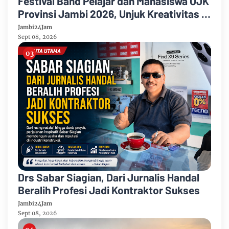
Festival Band Pelajar dan Mahasiswa OJK
Provinsi Jambi 2026, Unjuk Kreativitas di
Taman Banjuran Budayo, Spontaneus
Jambi24Jam
Band Raih Juara 2
Sept 08, 2026
Drs Sabar Siagian, Dari Jurnalis Handal
Beralih Profesi Jadi Kontraktor Sukses
Jambi24Jam
Sept 08, 2026