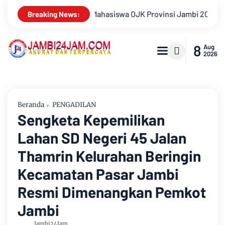
insi Jambi 2026, Unjuk Kreativitas di Taman Banjuran Budayo, 
Breaking News:
8
Aug
2026
Beranda
PENGADILAN
Sengketa Kepemilikan
Lahan SD Negeri 45 Jalan
Thamrin Kelurahan Beringin
Kecamatan Pasar Jambi
Resmi Dimenangkan Pemkot
Jambi
Jambi24Jam