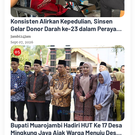
Konsisten Alirkan Kepedulian, Sinsen
Gelar Donor Darah ke-23 dalam Perayaan
Anniversary Sinsen
Jambi24Jam
Sept 07, 2026
Bupati Muarojambi Hadiri HUT Ke 17 Desa
Mingkung Jaya Ajak Warga Menuju Desa