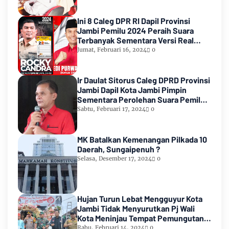
Ini 8 Caleg DPR RI Dapil Provinsi
Jambi Pemilu 2024 Peraih Suara
Terbanyak Sementara Versi Real
Count KPU RI
Jumat, Februari 16, 2024
0
Ir Daulat Sitorus Caleg DPRD Provinsi
Jambi Dapil Kota Jambi Pimpin
Sementara Perolehan Suara Pemilu
2024
Sabtu, Februari 17, 2024
0
MK Batalkan Kemenangan Pilkada 10
Daerah, Sungaipenuh ?
Selasa, Desember 17, 2024
0
Hujan Turun Lebat Mengguyur Kota
Jambi Tidak Menyurutkan Pj Wali
Kota Meninjau Tempat Pemungutan
Suara Pemilu 2024
Rabu, Februari 14, 2024
0