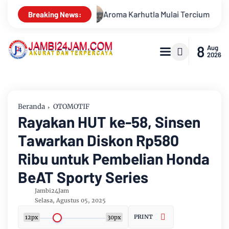
a Mulai Tercium di Kota Jambi, Warga Diminta Waspada Hadapi 
Breaking News:
8
Aug
2026
Beranda
OTOMOTIF
Rayakan HUT ke-58, Sinsen
Tawarkan Diskon Rp580
Ribu untuk Pembelian Honda
BeAT Sporty Series
Jambi24Jam
Selasa, Agustus 05, 2025
PRINT
12px
30px