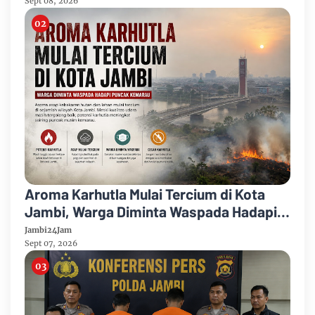
Sept 08, 2026
Aroma Karhutla Mulai Tercium di Kota
Jambi, Warga Diminta Waspada Hadapi
Puncak Kemarau
Jambi24Jam
Sept 07, 2026