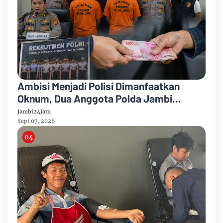
Ambisi Menjadi Polisi Dimanfaatkan
Oknum, Dua Anggota Polda Jambi
Diduga Tipu Calon Bintara dengan Janji
Jambi24Jam
Kelulusan
Sept 07, 2026