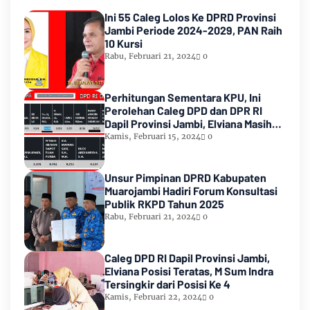
Ini 55 Caleg Lolos Ke DPRD Provinsi
Jambi Periode 2024-2029, PAN Raih
10 Kursi
Rabu, Februari 21, 2024
0
Perhitungan Sementara KPU, Ini
Perolehan Caleg DPD dan DPR RI
Dapil Provinsi Jambi, Elviana Masih
Urutan Kedua Teratas
Kamis, Februari 15, 2024
0
Unsur Pimpinan DPRD Kabupaten
Muarojambi Hadiri Forum Konsultasi
Publik RKPD Tahun 2025
Rabu, Februari 21, 2024
0
Caleg DPD RI Dapil Provinsi Jambi,
Elviana Posisi Teratas, M Sum Indra
Tersingkir dari Posisi Ke 4
Kamis, Februari 22, 2024
0