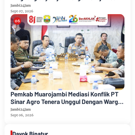
Mandiri 2026
Jambi24Jam
Sept 07, 2026
Pemkab Muarojambi Mediasi Konflik PT
Sinar Agro Tenera Unggul Dengan Warga
Sipin Teluk Duren
Jambi24Jam
Sept 06, 2026
Dayok Binatur