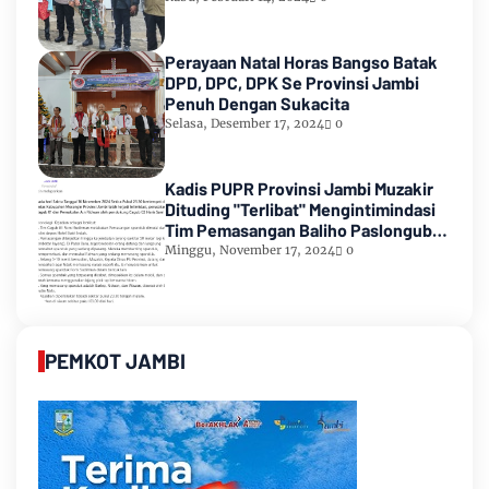
Perayaan Natal Horas Bangso Batak
DPD, DPC, DPK Se Provinsi Jambi
Penuh Dengan Sukacita
Selasa, Desember 17, 2024
0
Kadis PUPR Provinsi Jambi Muzakir
Dituding "Terlibat" Mengintimindasi
Tim Pemasangan Baliho Paslongub
Romi-Sudirman
Minggu, November 17, 2024
0
PEMKOT JAMBI