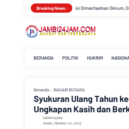
lisi Dimanfaatkan Oknum, Dua Anggota Polda Jambi Diduga Tipu C
Breaking News:
BERANDA
POLITIK
HUKRIM
NASION
Beranda
RAGAM BUDAYA
Syukuran Ulang Tahun ke
Ungkapan Kasih dan Ber
Jambi24Jam
Senin, Oktober 27, 2025