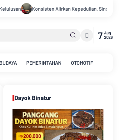
edulian, Sinsen Gelar Donor Darah ke-23 dalam Perayaan Annive
7
Aug
2026
 BUDAYA
PEMERINTAHAN
OTOMOTIF
Dayok Binatur