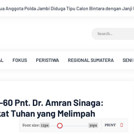
alon Bintara dengan Janji Kelulusan
Konsisten Alirkan Kep
AL
FOKUS
PERISTIWA
REGIONAL SUMATERA
SENI
-60 Pnt. Dr. Amran Sinaga:
kat Tuhan yang Melimpah
Font size:
PRINT
12px
30px