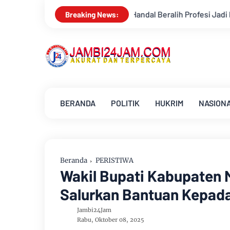
 Profesi Jadi Kontraktor Sukses
Aroma Karhutla Mulai Terci
Breaking News:
BERANDA
POLITIK
HUKRIM
NASION
Beranda
PERISTIWA
Wakil Bupati Kabupaten 
Salurkan Bantuan Kepad
Jambi24Jam
Rabu, Oktober 08, 2025