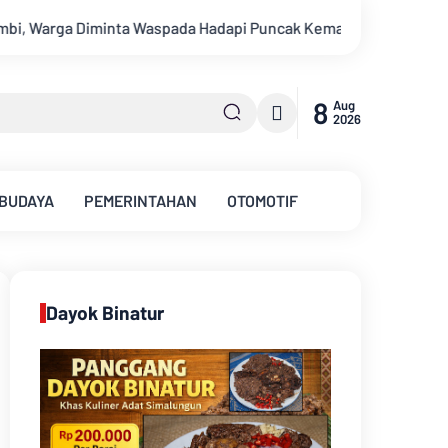
u
Ambisi Menjadi Polisi Dimanfaatkan Oknum, Dua Anggota Po
8
Aug
2026
 BUDAYA
PEMERINTAHAN
OTOMOTIF
Dayok Binatur