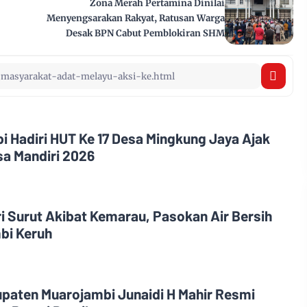
Zona Merah Pertamina Dinilai
Menyengsarakan Rakyat, Ratusan Warga
Desak BPN Cabut Pemblokiran SHM
i Hadiri HUT Ke 17 Desa Mingkung Jaya Ajak
a Mandiri 2026
i Surut Akibat Kemarau, Pasokan Air Bersih
bi Keruh
upaten Muarojambi Junaidi H Mahir Resmi