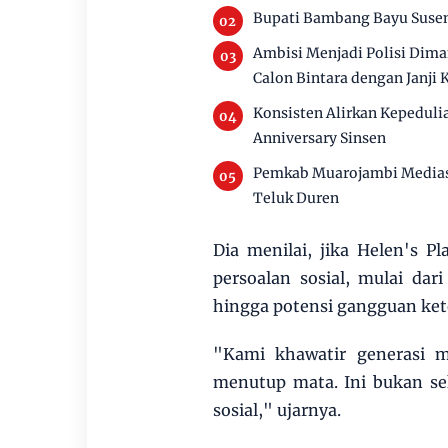
Bupati Bambang Bayu Susen
Ambisi Menjadi Polisi Dim
Calon Bintara dengan Janji 
Konsisten Alirkan Kepeduli
Anniversary Sinsen
Pemkab Muarojambi Mediasi
Teluk Duren
Dia menilai, jika Helen's P
persoalan sosial, mulai da
hingga potensi gangguan ke
"Kami khawatir generasi m
menutup mata. Ini bukan sek
sosial," ujarnya.