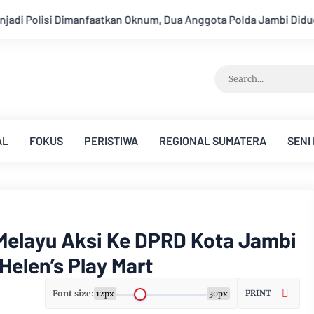
Anggota Polda Jambi Diduga Tipu Calon Bintara dengan Janji Kel
AL
FOKUS
PERISTIWA
REGIONAL SUMATERA
SENI
 Melayu Aksi Ke DPRD Kota Jambi
elen’s Play Mart
Font size:
PRINT
12px
30px