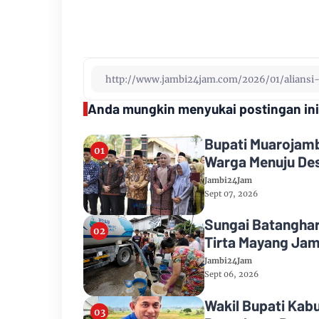
Anda mungkin menyukai postingan ini
Bupati Muarojamb
Warga Menuju Des
Jambi24Jam
Sept 07, 2026
Sungai Batanghar
Tirta Mayang Jam
Jambi24Jam
Sept 06, 2026
Wakil Bupati Kab