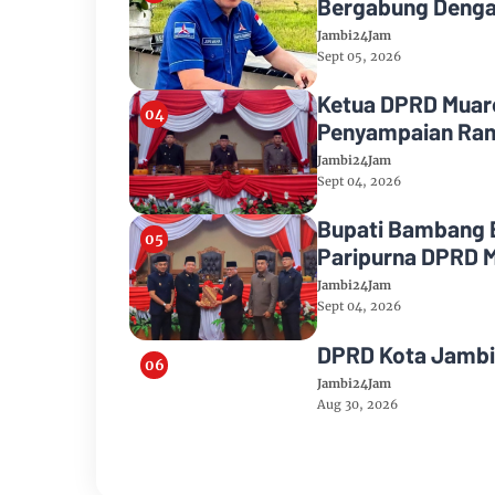
Bergabung Denga
Jambi24Jam
Sept 05, 2026
Ketua DPRD Muaro
Penyampaian Ran
2026
Jambi24Jam
Sept 04, 2026
Bupati Bambang 
Paripurna DPRD 
Jambi24Jam
Sept 04, 2026
DPRD Kota Jambi
Jambi24Jam
Aug 30, 2026