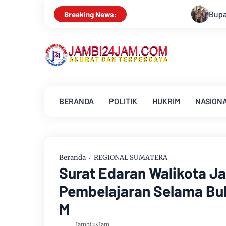
Bupati Muarojambi Hadiri HUT Ke 17 D
Breaking News:
BERANDA
POLITIK
HUKRIM
NASION
Beranda
REGIONAL SUMATERA
Surat Edaran Walikota J
Pembelajaran Selama Bu
M
Jambi24Jam