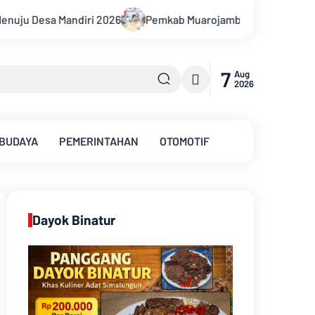
ab Muarojambi Mediasi Konflik PT Sinar Agro Tenera Unggul De
7
Aug
2026
 BUDAYA
PEMERINTAHAN
OTOMOTIF
Dayok Binatur