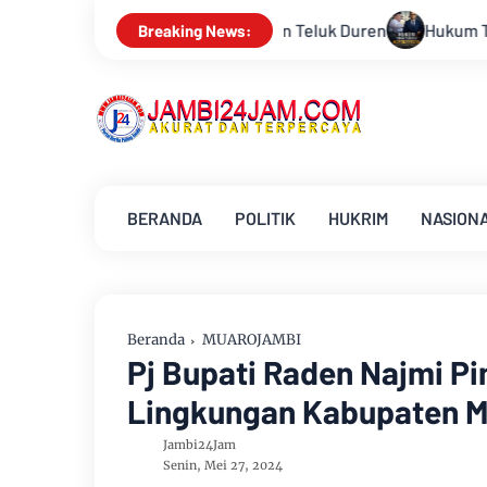
k Duren
Hukum Tidak Tunduk pada Persepsi: Kritik Terhadap
Breaking News:
BERANDA
POLITIK
HUKRIM
NASION
Beranda
MUAROJAMBI
Pj Bupati Raden Najmi P
Lingkungan Kabupaten M
Jambi24Jam
Senin, Mei 27, 2024