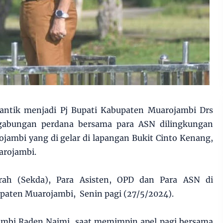
lantik menjadi Pj Bupati Kabupaten Muarojambi Drs
gabungan perdana bersama para ASN dilingkungan
ambi yang di gelar di lapangan Bukit Cinto Kenang,
arojambi.
erah (Sekda), Para Asisten, OPD dan Para ASN di
paten Muarojambi, Senin pagi (27/5/2024).
ambi Raden Najmi saat memimpin apel pagi bersama