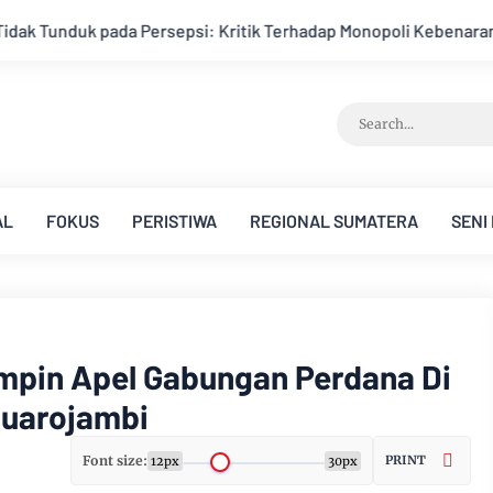
 Monopoli Kebenaran oleh Media dan Aktivis
Kemarau Memunc
AL
FOKUS
PERISTIWA
REGIONAL SUMATERA
SENI
impin Apel Gabungan Perdana Di
uarojambi
Font size:
PRINT
12px
30px