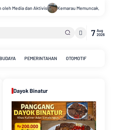
ak, Debit Sungai Batanghari Terus Menyusut, Jambi Hadapi Anca
7
Aug
2026
 BUDAYA
PEMERINTAHAN
OTOMOTIF
Dayok Binatur